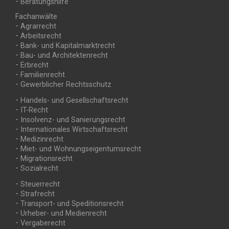
überspringen
Beratungshilfe
Fachanwälte
Navigation
Agrarrecht
überspringen
Arbeitsrecht
Bank- und Kapitalmarktrecht
Bau- und Architektenrecht
Erbrecht
Familienrecht
Gewerblicher Rechtsschutz
Navigation
Handels- und Gesellschaftsrecht
überspringen
IT-Recht
Insolvenz- und Sanierungsrecht
Internationales Wirtschaftsrecht
Medizinrecht
Miet- und Wohnungs­eigentumsrecht
Migrationsrecht
Sozialrecht
Navigation
Steuerrecht
überspringen
Strafrecht
Transport- und Speditionsrecht
Urheber- und Medienrecht
Vergaberecht