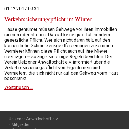
01.12.2017 09:31
Verkehrssicherungs­pflicht im Winter
Hauseigentümer müssen Gehwege vor ihren Immobilien
räumen oder streuen. Das ist keine gute Tat, sondern
gesetzliche Pflicht. Wer sich nicht daran hält, auf den
können hohe Schmerzensgeldforderungen zukommen.
Vermieter können diese Pflicht auch auf ihre Mieter
übertragen – solange sie einige Regeln beachten. Der
Verein Uelzener Anwaltschaft e.V. informiert über die
Verkehrssicherungspflicht von Eigentümern und
Vermietern, die sich nicht nur auf den Gehweg vorm Haus
beschränkt.
Verkehrssicherungs­
Weiterlesen …
pflicht
im
Winter
Uelzener Anwaltschaft e.V.
Navigation
Mitglieder