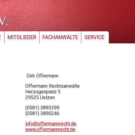
V.
.
MITGLIEDER
FACHANWÄLTE
SERVICE
Dirk
Offermann
Offermann Rechtsanwälte
Herzogenplatz 5
29525
Uelzen
(0581) 3893399
(0581) 3890246
info@offermannrecht.de
www.offermannrecht.de