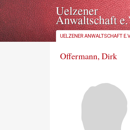
Uelzener
Anwaltschaft e.
Navigation
UELZENER ANWALTSCHAFT E.V
überspringen
Offermann, Dirk