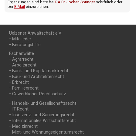
Ergänzungen sind bitte bei
RA Dr. Jochen Springer
schrftilich oder
per
E-Mail
einzureichen.
Uelzener Anwaltschaft e.V.
Navigation
Mitglieder
überspringen
Beratungshilfe
Fachanwälte
Navigation
Agrarrecht
überspringen
Arbeitsrecht
Bank- und Kapitalmarktrecht
Bau- und Architektenrecht
Erbrecht
Familienrecht
Gewerblicher Rechtsschutz
Navigation
Handels- und Gesellschaftsrecht
überspringen
IT-Recht
Insolvenz- und Sanierungsrecht
Internationales Wirtschaftsrecht
Medizinrecht
Miet- und Wohnungs­eigentumsrecht